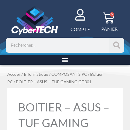
Aller
au
Panie
0
contenu
PANIER
COMPTE
Rechercher
Accueil
/
Informatique
/
COMPOSANTS PC
/
Boîtier
PC
/ BOITIER – ASUS – TUF GAMING GT301
BOITIER – ASUS –
TUF GAMING