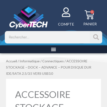
Aller
au
Panie
0
contenu
PANIER
COMPTE
Rechercher
Accueil
/
Informatique
/
Connectiques
/ ACCESSOIRE
STOCKAGE – DOCK – ADVANCE – POUR DISQUE DUR
IDE/SATA 2.5/3.5 VERS USB3.0
ACCESSOIRE