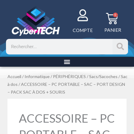
Aller
au
Panie
0
contenu
PANIER
COMPTE
Rechercher
Accueil
/
Informatique
/
PÉRIPHÉRIQUES
/
Sacs/Sacoches
/
Sac
à dos
/ ACCESSOIRE – PC PORTABLE – SAC – PORT DESIGN
– PACK SAC À DOS + SOURIS
ACCESSOIRE – PC