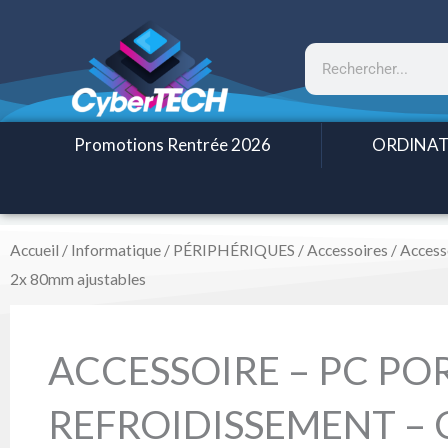
Aller
au
Rechercher
contenu
Promotions Rentrée 2026
ORDINAT
Accueil
/
Informatique
/
PÉRIPHÉRIQUES
/
Accessoires
/
Access
2x 80mm ajustables
ACCESSOIRE – PC PO
REFROIDISSEMENT –