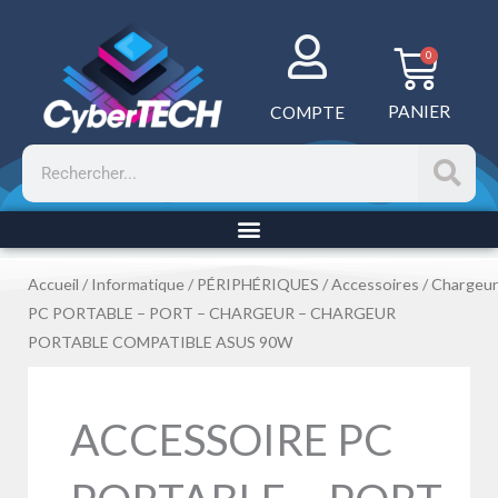
Aller
au
Panie
0
contenu
PANIER
COMPTE
Rechercher
Accueil
/
Informatique
/
PÉRIPHÉRIQUES
/
Accessoires
/
Chargeu
PC PORTABLE – PORT – CHARGEUR – CHARGEUR
PORTABLE COMPATIBLE ASUS 90W
ACCESSOIRE PC