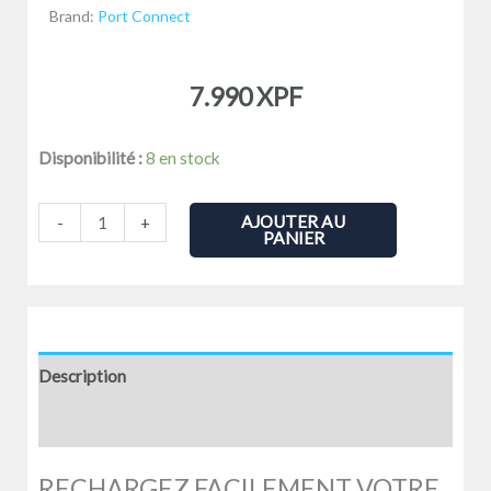
Brand:
Port Connect
7.990
XPF
quantité
Disponibilité :
8 en stock
de
ACCESSOIRE
AJOUTER AU
-
+
PANIER
PC
PORTABLE
-
PORT
-
Description
CHARGEUR
Avis (0)
-
CHARGEUR
RECHARGEZ FACILEMENT VOTRE