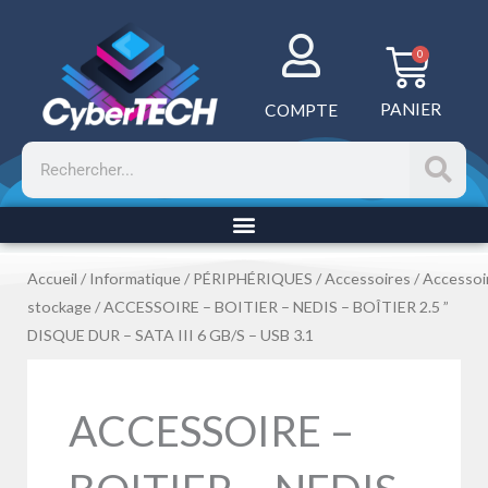
Aller
au
Panie
0
contenu
PANIER
COMPTE
Rechercher
Accueil
/
Informatique
/
PÉRIPHÉRIQUES
/
Accessoires
/
Accessoi
stockage
/ ACCESSOIRE – BOITIER – NEDIS – BOÎTIER 2.5 ”
DISQUE DUR – SATA III 6 GB/S – USB 3.1
ACCESSOIRE –