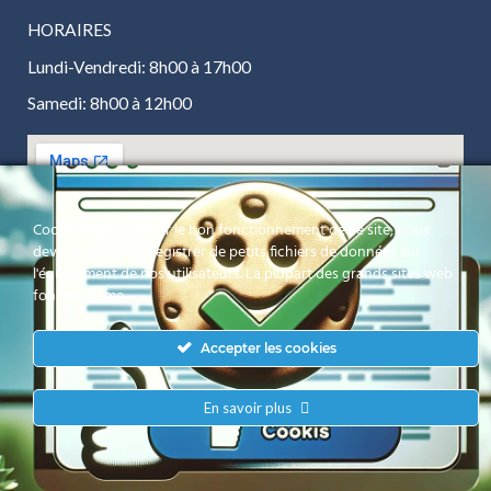
HORAIRES
Lundi-Vendredi: 8h00 à 17h00
Samedi: 8h00 à 12h00
Cookies Pour assurer le bon fonctionnement de ce site, nous
devons parfois enregistrer de petits fichiers de données sur
l'équipement de nos utilisateurs. La plupart des grands sites web
font de même.
© 2022 CYBERTECH Polynésie
- CGV -
Mentions
Accepter les cookies
Légales
Cookies
Confidentialité
-
-
-
En savoir plus