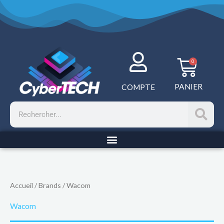
Aller
au
contenu
Panie
0
PANIER
COMPTE
Rechercher
Accueil
/ Brands / Wacom
Wacom