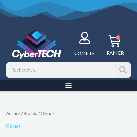
Aller
au
contenu
Panie
0
PANIER
COMPTE
Rechercher
Trié
Accueil
/ Brands / Okinos
par
prix
croissant
Okinos