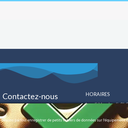
HORAIRES
Contactez-nous
Lundi-Vendredi: 8h
40 52 34 00
CyberTECH
Samedi: 8h00 à 12
devons parfois enregistrer de petits fichiers de données sur l'équipement de
contact@cybertech-