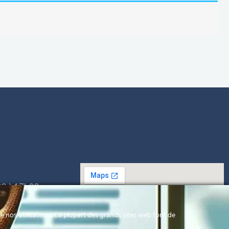
00 à 17h00
h00
 nos utilisateurs. La plupart des grands sites web font de