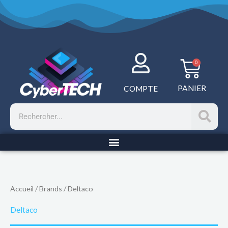
Aller
au
contenu
Panie
0
PANIER
COMPTE
Rechercher
Accueil
/ Brands / Deltaco
Deltaco