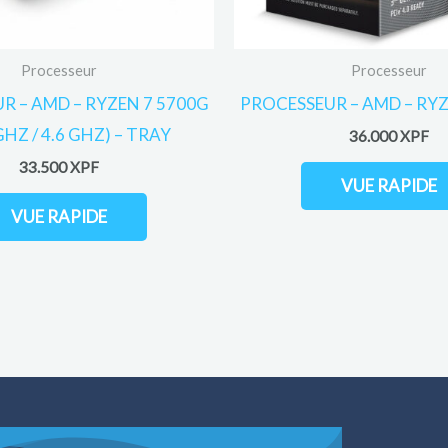
Processeur
Processeur
R – AMD – RYZEN 7 5700G
PROCESSEUR – AMD – RYZ
 GHZ / 4.6 GHZ) – TRAY
36.000
XPF
33.500
XPF
VUE RAPIDE
VUE RAPIDE