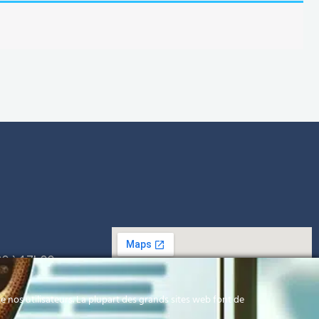
00 à 17h00
h00
 nos utilisateurs. La plupart des grands sites web font de