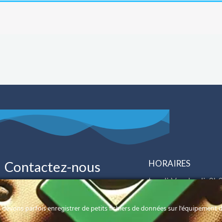
HORAIRES
Contactez-nous
Lundi-Vendredi: 8h
40 52 34 00
CyberTECH
Samedi: 8h00 à 12
devons parfois enregistrer de petits fichiers de données sur l'équipement de
contact@cybertech-