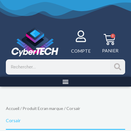
Aller
au
contenu
Panie
0
PANIER
COMPTE
Rechercher
Accueil
/ Produit Ecran marque / Corsair
Corsair