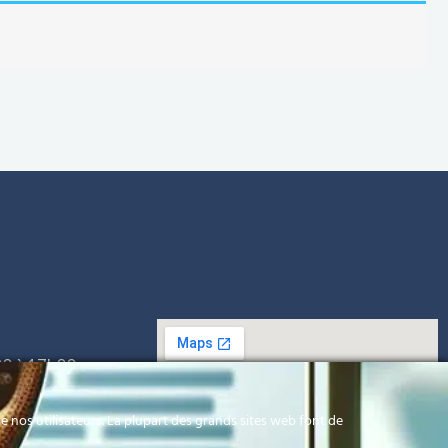
00 à 17h00
h00
 nos utilisateurs. La plupart des grands sites web font de