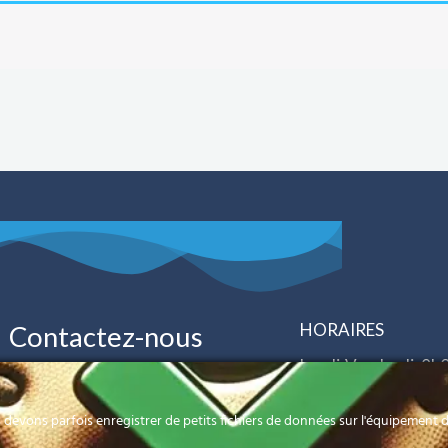
HORAIRES
Contactez-nous
Lundi-Vendredi: 8h
40 52 34 00
CyberTECH
Samedi: 8h00 à 12
devons parfois enregistrer de petits fichiers de données sur l'équipement de
contact@cybertech-