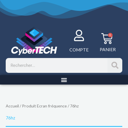
Aller
au
contenu
Panie
0
PANIER
COMPTE
Rechercher
Accueil
/ Produit Ecran fréquence / 76hz
76hz