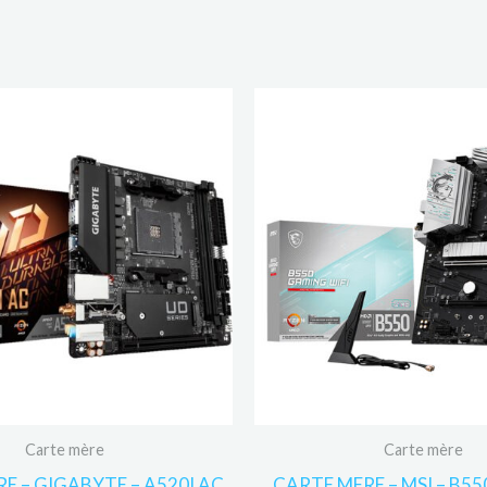
Carte mère
Carte mère
E – GIGABYTE – A520I AC
CARTE MERE – MSI – B5