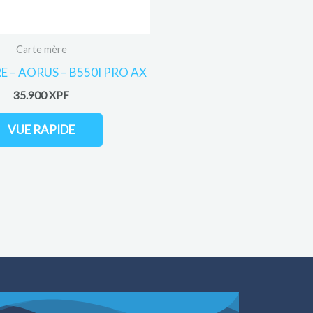
Carte mère
 – AORUS – B550I PRO AX
35.900
XPF
VUE RAPIDE