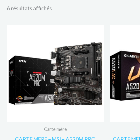
6 résultats affichés
Carte mère
CARTE MERE – MSI – A520M PRO
CARTE MER