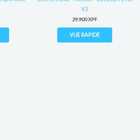
V2
29.900
XPF
VUE RAPIDE