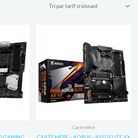
Carte mère
50 GAMING
CARTE MERE – AORUS – B550 ELITE AX