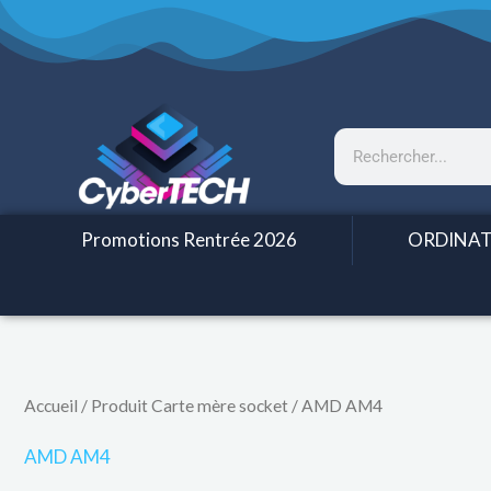
Aller
au
contenu
Rechercher
Promotions Rentrée 2026
ORDINAT
Trié
Accueil
/ Produit Carte mère socket / AMD AM4
par
prix
croissant
AMD AM4