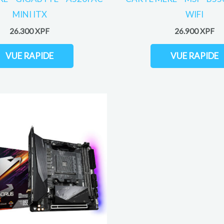
MINI ITX
WIFI
26.300
XPF
26.900
XPF
VUE RAPIDE
VUE RAPIDE