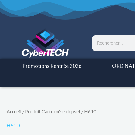
Aller
au
contenu
Rechercher
Promotions Rentrée 2026
ORDINAT
Trié
Accueil
/ Produit Carte mère chipset / H610
par
prix
croissant
H610