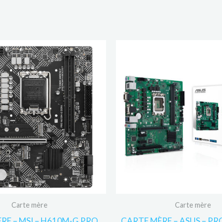
Carte mère
Carte mère
RE – MSI – H610M-G PRO
CARTE MÈRE – ASUS – P