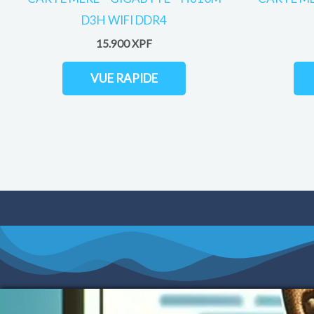
D3H WIFI DDR4
15.900
XPF
VUE RAPIDE