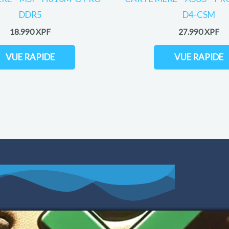
DDR5
D4-CSM
18.990
XPF
27.990
XPF
VUE RAPIDE
VUE RAPIDE
HORAIRES
Contactez-nous