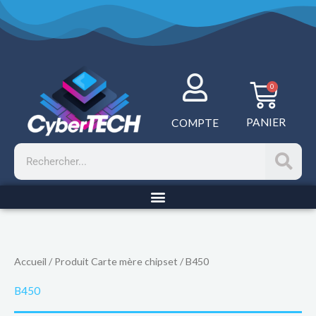
Aller
au
contenu
Panie
0
PANIER
COMPTE
Rechercher
Accueil
/ Produit Carte mère chipset / B450
B450