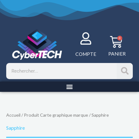
Aller
au
contenu
Panie
0
PANIER
COMPTE
Rechercher
Accueil
/ Produit Carte graphique marque / Sapphire
Sapphire