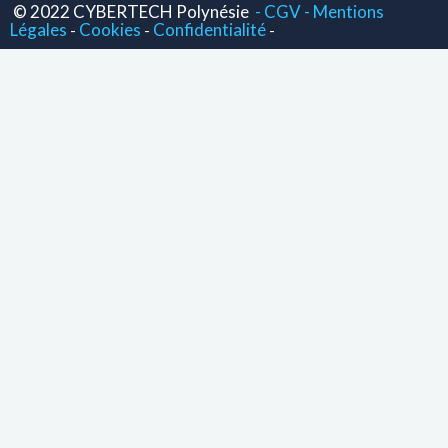
© 2022 CYBERTECH Polynésie
- CGV -
Mentions
Légales
Cookies
Confidentialité
-
-
-