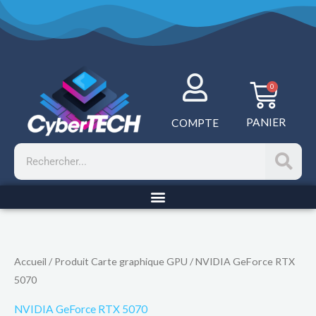
Aller
au
contenu
Panie
0
PANIER
COMPTE
Rechercher
Accueil
/ Produit Carte graphique GPU / NVIDIA GeForce RTX
5070
NVIDIA GeForce RTX 5070