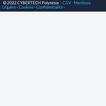
© 2022 CYBERTECH Polynésie
- CGV -
Mentions
Légales
Cookies
Confidentialité
-
-
-