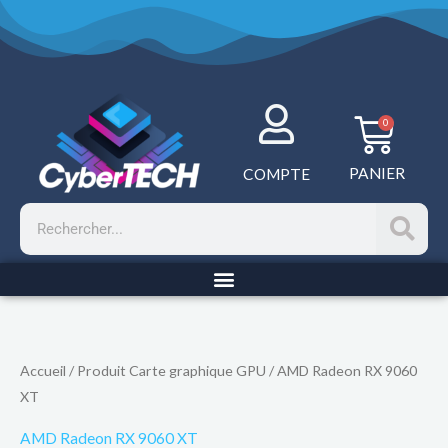
Aller
au
contenu
Panie
0
PANIER
COMPTE
Rechercher
Accueil
/ Produit Carte graphique GPU / AMD Radeon RX 9060
XT
AMD Radeon RX 9060 XT