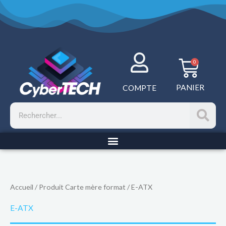
Aller
au
contenu
Panie
0
PANIER
COMPTE
Rechercher
Accueil
/ Produit Carte mère format / E-ATX
E-ATX