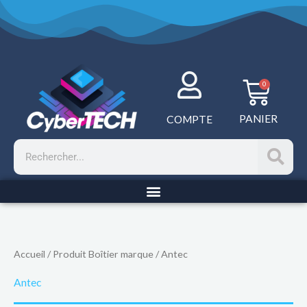
Aller
au
contenu
Panie
0
PANIER
COMPTE
Rechercher
Accueil
/ Produit Boîtier marque / Antec
Antec