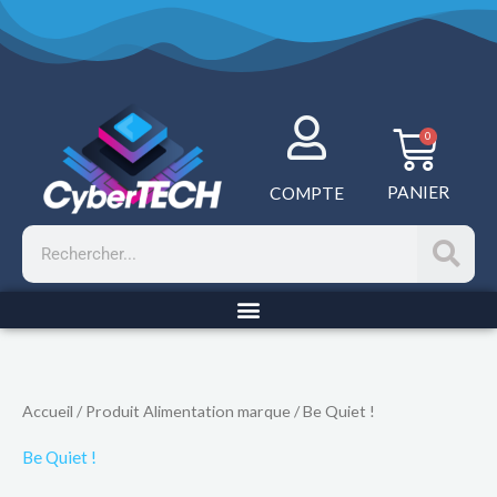
Aller
au
contenu
Panie
0
PANIER
COMPTE
Rechercher
Accueil
/ Produit Alimentation marque / Be Quiet !
Be Quiet !